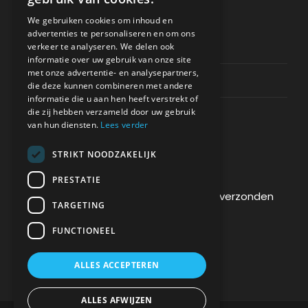
ONDERSTEUNING
We gebruiken cookies om inhoud en
advertenties te personaliseren en om ons
Privacy & Policy
verkeer te analyseren. We delen ook
informatie over uw gebruik van onze site
met onze advertentie- en analysepartners,
Contact Channels
die deze kunnen combineren met andere
informatie die u aan hen heeft verstrekt of
die zij hebben verzameld door uw gebruik
van hun diensten.
Lees verder
STRIKT NOODZAKELIJK
BETAAL VEILIG BIJ ONS
PRESTATIE
De betaling wordt versleuteld en veilig verzonden
TARGETING
via een SSL-protocol.
FUNCTIONEEL
ALLES ACCEPTEREN
ALLES AFWIJZEN