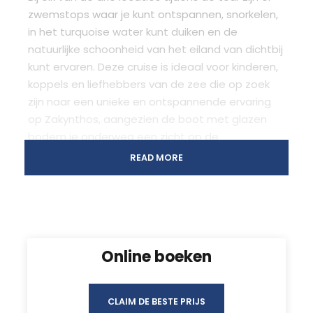
zwemstops waar je kunt ontspannen, snorkelen,
in het turquoise water kunt duiken en de
natuurlijke schoonheid van het eiland van dichtbij
kunt ervaren. Deze cruise is ideaal voor kinderen,
koppels en liefhebbers van de zee die op zoek
zijn naar een unieke en ontspannende ervaring
op Zakynthos, aangezien de boot met glazen
bodem je onderweg een zicht op de
onderwaterwereld biedt.
READ MORE
Prijs: €40 per persoon
Online boeken
Vertrek- & terugkeerlocatie
*]:pointer-events-auto [content-visibility:auto]
CLAIM DE BESTE PRIJS