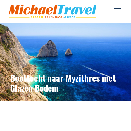
Boottocht naar Myzithres met
Glazen Bodem