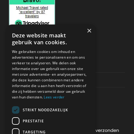
adembenemende natuurlijke landschap van
Zakynthos.
×
Deze website maakt
gebruik van cookies.
ONDERSTEUNING
We gebruiken cookies om inhoud en
advertenties te personaliseren en om ons
verkeer te analyseren. We delen ook
Privacy & Policy
FOTO’S
informatie over uw gebruik van onze site
met onze advertentie- en analysepartners,
Contact Channels
die deze kunnen combineren met andere
informatie die u aan hen heeft verstrekt of
die zij hebben verzameld door uw gebruik
van hun diensten.
Lees verder
STRIKT NOODZAKELIJK
BETAAL VEILIG BIJ ONS
PRESTATIE
De betaling wordt versleuteld en veilig verzonden
TARGETING