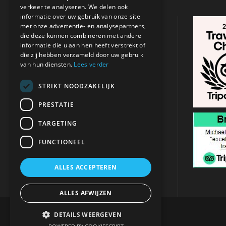
verkeer te analyseren. We delen ook
informatie over uw gebruik van onze site
CONTACTGEGEVENS
met onze advertentie- en analysepartners,
die deze kunnen combineren met andere
informatie die u aan hen heeft verstrekt of
Adres:
Argasi , Zakynthos
/
Tsilivi,
die zij hebben verzameld door uw gebruik
Zakynthos
van hun diensten.
Lees verder
+31 621 680 053
STRIKT NOODZAKELIJK
PRESTATIE
info@michaeltravel.nl
TARGETING
FUNCTIONEEL
ALLES ACCEPTEREN
ALLES AFWIJZEN
DETAILS WEERGEVEN