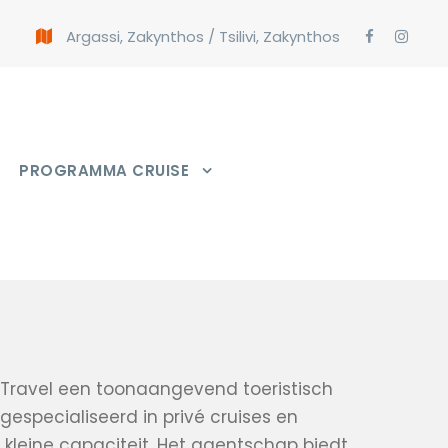
Argassi, Zakynthos
/
Tsilivi, Zakynthos
PROGRAMMA CRUISE
l Travel een toonaangevend toeristisch
 gespecialiseerd in privé cruises en
leine capaciteit. Het agentschap biedt