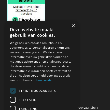
×
Deze website maakt
gebruik van cookies.
ONDERSTEUNING
We gebruiken cookies om inhoud en
advertenties te personaliseren en om ons
verkeer te analyseren. We delen ook
Privacy & Policy
informatie over uw gebruik van onze site
met onze advertentie- en analysepartners,
Contact Channels
die deze kunnen combineren met andere
informatie die u aan hen heeft verstrekt of
die zij hebben verzameld door uw gebruik
van hun diensten.
Lees verder
STRIKT NOODZAKELIJK
BETAAL VEILIG BIJ ONS
PRESTATIE
De betaling wordt versleuteld en veilig verzonden
TARGETING