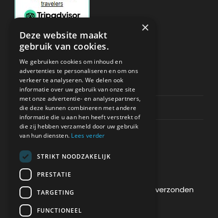
×
Deze website maakt
gebruik van cookies.
ONDERSTEUNING
We gebruiken cookies om inhoud en
advertenties te personaliseren en om ons
verkeer te analyseren. We delen ook
Privacy & Policy
informatie over uw gebruik van onze site
met onze advertentie- en analysepartners,
Contact Channels
die deze kunnen combineren met andere
informatie die u aan hen heeft verstrekt of
die zij hebben verzameld door uw gebruik
van hun diensten.
Lees verder
STRIKT NOODZAKELIJK
BETAAL VEILIG BIJ ONS
PRESTATIE
De betaling wordt versleuteld en veilig verzonden
TARGETING
via een SSL-protocol.
FUNCTIONEEL