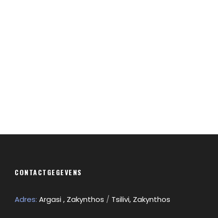
Aenean Amet Inceptos
Great Paris
CONTACTGEGEVENS
Adres:
Argasi , Zakynthos
/
Tsilivi, Zakynthos