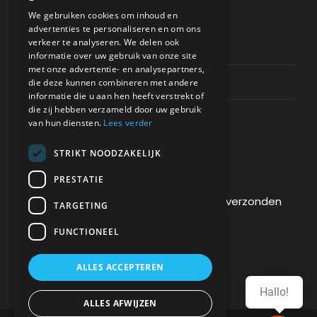
ONDERSTEUNING
We gebruiken cookies om inhoud en
advertenties te personaliseren en om ons
verkeer te analyseren. We delen ook
Privacy & Policy
informatie over uw gebruik van onze site
met onze advertentie- en analysepartners,
Contact Channels
die deze kunnen combineren met andere
informatie die u aan hen heeft verstrekt of
die zij hebben verzameld door uw gebruik
van hun diensten.
Lees verder
STRIKT NOODZAKELIJK
BETAAL VEILIG BIJ ONS
PRESTATIE
De betaling wordt versleuteld en veilig verzonden
TARGETING
via een SSL-protocol.
FUNCTIONEEL
ALLES ACCEPTEREN
Hallo!
ALLES AFWIJZEN