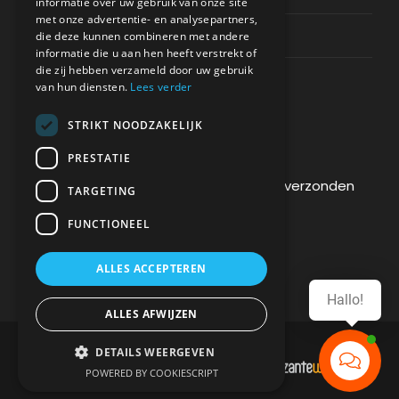
informatie over uw gebruik van onze site
met onze advertentie- en analysepartners,
Contact Channels
die deze kunnen combineren met andere
informatie die u aan hen heeft verstrekt of
die zij hebben verzameld door uw gebruik
van hun diensten.
Lees verder
STRIKT NOODZAKELIJK
BETAAL VEILIG BIJ ONS
PRESTATIE
De betaling wordt versleuteld en veilig verzonden
TARGETING
via een SSL-protocol.
FUNCTIONEEL
ALLES ACCEPTEREN
Hallo!
ALLES AFWIJZEN
DETAILS WEERGEVEN
DEVELOPMENT & HOSTING BY
POWERED BY COOKIESCRIPT