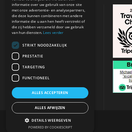
informatie over uw gebruik van onze site
CONTACTGEGEVENS
met onze advertentie- en analysepartners,
die deze kunnen combineren met andere
informatie die u aan hen heeft verstrekt of
Adres:
Argasi , Zakynthos
/
Tsilivi,
die zij hebben verzameld door uw gebruik
Zakynthos
van hun diensten.
Lees verder
+31 621 680 053
STRIKT NOODZAKELIJK
PRESTATIE
info@michaeltravel.nl
TARGETING
FUNCTIONEEL
ALLES ACCEPTEREN
ALLES AFWIJZEN
DETAILS WEERGEVEN
POWERED BY COOKIESCRIPT