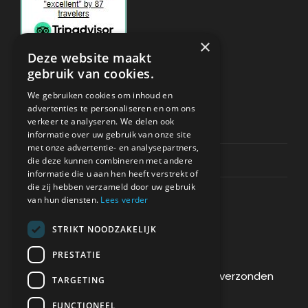
×
Deze website maakt
gebruik van cookies.
ONDERSTEUNING
We gebruiken cookies om inhoud en
advertenties te personaliseren en om ons
verkeer te analyseren. We delen ook
Privacy & Policy
informatie over uw gebruik van onze site
met onze advertentie- en analysepartners,
Contact Channels
die deze kunnen combineren met andere
informatie die u aan hen heeft verstrekt of
die zij hebben verzameld door uw gebruik
van hun diensten.
Lees verder
STRIKT NOODZAKELIJK
BETAAL VEILIG BIJ ONS
PRESTATIE
De betaling wordt versleuteld en veilig verzonden
TARGETING
via een SSL-protocol.
FUNCTIONEEL