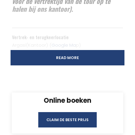
voor de vertrektijd van de tour op te
halen bij ons kantoor).
Vertrek- en terugkeerlocatie
Argasi(Kantoor) (
Google Ma
p)
READ MORE
Tsilivi(Kantoor) (
Google Ma
p)
Tijdstip van vertrek
7:00 AM / twee keer per week
Online boeken
Foto's
CLAIM DE BESTE PRIJS