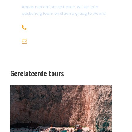
Aarzel niet om ons te bellen. Wij zijn een
deskundig team en staan u graag te woord.
+30 6947715780
info@michaeltravel.nl
Gerelateerde tours