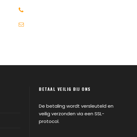
+30 6947715780
info@michaeltravel.nl
BETAAL VEILIG BIJ ONS
De betaling wordt versleuteld en
veilig verzonden via een SSL-
protocol.