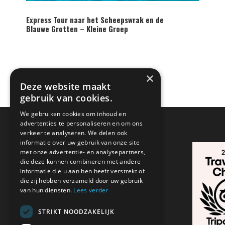
Express Tour naar het Scheepswrak en de
Blauwe Grotten – Kleine Groep
×
Deze website maakt
gebruik van cookies.
We gebruiken cookies om inhoud en
advertenties te personaliseren en om ons
verkeer te analyseren. We delen ook
informatie over uw gebruik van onze site
CONTACTGEGEVENS
met onze advertentie- en analysepartners,
die deze kunnen combineren met andere
informatie die u aan hen heeft verstrekt of
Adres:
Argasi , Zakynthos
/
Tsilivi,
die zij hebben verzameld door uw gebruik
Zakynthos
van hun diensten.
Lees verder
+31 621 680 053
STRIKT NOODZAKELIJK