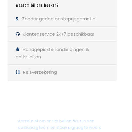
Waarom bij ons boeken?
Zonder gedoe besteprijsgarantie
Klantenservice 24/7 beschikbaar
Handgepickte rondleidingen &
activiteiten
Reisverzekering
Heb je een vraag?
Aarzel niet om ons te bellen. Wij zijn een
deskundig team en staan u graag te woord.