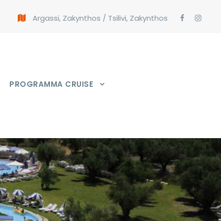
Argassi, Zakynthos
/
Tsilivi, Zakynthos
PROGRAMMA CRUISE