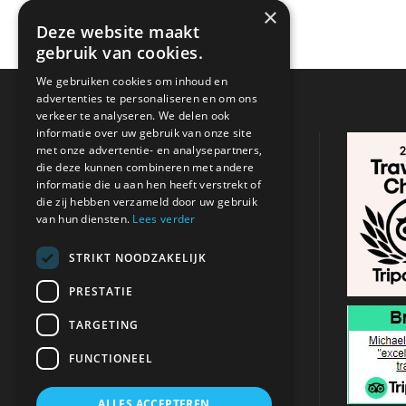
×
Deze website maakt
gebruik van cookies.
We gebruiken cookies om inhoud en
advertenties te personaliseren en om ons
verkeer te analyseren. We delen ook
informatie over uw gebruik van onze site
CONTACTGEGEVENS
met onze advertentie- en analysepartners,
die deze kunnen combineren met andere
informatie die u aan hen heeft verstrekt of
Adres:
Argasi , Zakynthos
/
Tsilivi,
die zij hebben verzameld door uw gebruik
Zakynthos
van hun diensten.
Lees verder
+31 621 680 053
STRIKT NOODZAKELIJK
PRESTATIE
info@michaeltravel.nl
TARGETING
FUNCTIONEEL
ALLES ACCEPTEREN