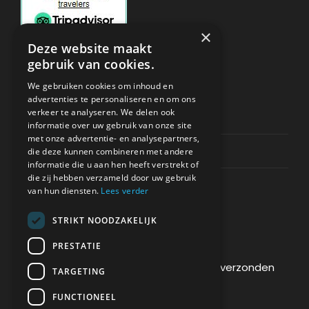
×
Deze website maakt
gebruik van cookies.
ONDERSTEUNING
We gebruiken cookies om inhoud en
advertenties te personaliseren en om ons
verkeer te analyseren. We delen ook
Privacy & Policy
informatie over uw gebruik van onze site
met onze advertentie- en analysepartners,
Contact Channels
die deze kunnen combineren met andere
informatie die u aan hen heeft verstrekt of
die zij hebben verzameld door uw gebruik
van hun diensten.
Lees verder
STRIKT NOODZAKELIJK
BETAAL VEILIG BIJ ONS
PRESTATIE
De betaling wordt versleuteld en veilig verzonden
TARGETING
via een SSL-protocol.
FUNCTIONEEL