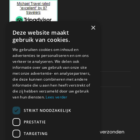
×
Deze website maakt
gebruik van cookies.
ONDERSTEUNING
We gebruiken cookies om inhoud en
advertenties te personaliseren en om ons
verkeer te analyseren. We delen ook
Privacy & Policy
informatie over uw gebruik van onze site
met onze advertentie- en analysepartners,
Contact Channels
die deze kunnen combineren met andere
informatie die u aan hen heeft verstrekt of
die zij hebben verzameld door uw gebruik
van hun diensten.
Lees verder
STRIKT NOODZAKELIJK
BETAAL VEILIG BIJ ONS
PRESTATIE
De betaling wordt versleuteld en veilig verzonden
TARGETING
via een SSL-protocol.