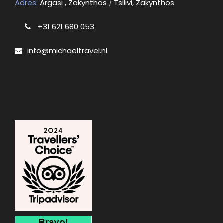
Adres:
Argasi , Zakynthos
/
Tsilivi, Zakynthos
+31 621 680 053
info@michaeltravel.nl