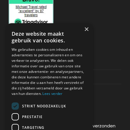
×
Deze website maakt
gebruik van cookies.
ONDERSTEUNING
We gebruiken cookies om inhoud en
advertenties te personaliseren en om ons
verkeer te analyseren. We delen ook
Privacy & Policy
informatie over uw gebruik van onze site
met onze advertentie- en analysepartners,
Contact Channels
die deze kunnen combineren met andere
informatie die u aan hen heeft verstrekt of
die zij hebben verzameld door uw gebruik
van hun diensten.
Lees verder
STRIKT NOODZAKELIJK
BETAAL VEILIG BIJ ONS
PRESTATIE
De betaling wordt versleuteld en veilig verzonden
TARGETING