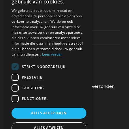
gebruik van cookies.
ONDERSTEUNING
We gebruiken cookies om inhoud en
advertenties te personaliseren en om ons
verkeer te analyseren. We delen ook
Privacy & Policy
informatie over uw gebruik van onze site
met onze advertentie- en analysepartners,
Contact Channels
die deze kunnen combineren met andere
informatie die u aan hen heeft verstrekt of
die zij hebben verzameld door uw gebruik
van hun diensten.
Lees verder
STRIKT NOODZAKELIJK
BETAAL VEILIG BIJ ONS
PRESTATIE
De betaling wordt versleuteld en veilig verzonden
TARGETING
via een SSL-protocol.
FUNCTIONEEL
ALLES ACCEPTEREN
ALLES AFWIJZEN