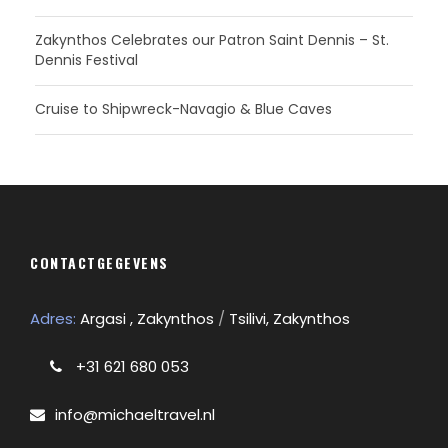
Zakynthos Celebrates our Patron Saint Dennis – St.
Dennis Festival
Cruise to Shipwreck-Navagio & Blue Caves
CONTACTGEGEVENS
Adres:
Argasi , Zakynthos
/
Tsilivi, Zakynthos
+31 621 680 053
info@michaeltravel.nl