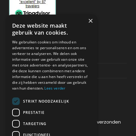
×
Deze website maakt
gebruik van cookies.
ONDERSTEUNING
We gebruiken cookies om inhoud en
advertenties te personaliseren en om ons
verkeer te analyseren. We delen ook
Privacy & Policy
informatie over uw gebruik van onze site
met onze advertentie- en analysepartners,
Contact Channels
die deze kunnen combineren met andere
informatie die u aan hen heeft verstrekt of
die zij hebben verzameld door uw gebruik
van hun diensten.
Lees verder
STRIKT NOODZAKELIJK
BETAAL VEILIG BIJ ONS
PRESTATIE
De betaling wordt versleuteld en veilig verzonden
TARGETING
via een SSL-protocol.
FUNCTIONEEL