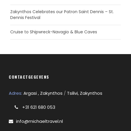
Zakynthos Celebrates our Patron Saint Dennis – St.
Dennis Festival
Cruise to Shipwreck-Navagio & Blue Caves
CONTACTGEGEVENS
Adres:
Argasi , Zakynthos
/
Tsilivi, Zakynthos
+31 621 680 053
info@michaeltravel.nl