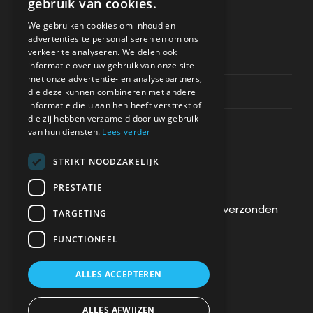
gebruik van cookies.
ONDERSTEUNING
We gebruiken cookies om inhoud en
advertenties te personaliseren en om ons
verkeer te analyseren. We delen ook
Privacy & Policy
informatie over uw gebruik van onze site
met onze advertentie- en analysepartners,
Contact Channels
die deze kunnen combineren met andere
informatie die u aan hen heeft verstrekt of
die zij hebben verzameld door uw gebruik
van hun diensten.
Lees verder
STRIKT NOODZAKELIJK
BETAAL VEILIG BIJ ONS
PRESTATIE
De betaling wordt versleuteld en veilig verzonden
TARGETING
via een SSL-protocol.
FUNCTIONEEL
ALLES ACCEPTEREN
ALLES AFWIJZEN