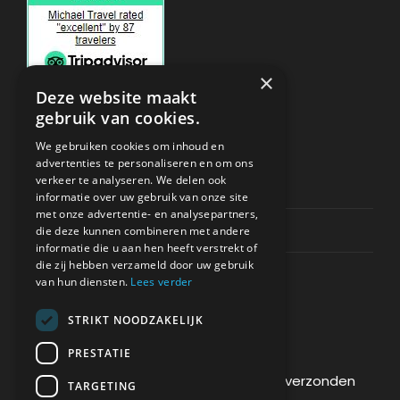
×
Deze website maakt
gebruik van cookies.
ONDERSTEUNING
We gebruiken cookies om inhoud en
advertenties te personaliseren en om ons
verkeer te analyseren. We delen ook
Privacy & Policy
informatie over uw gebruik van onze site
met onze advertentie- en analysepartners,
Contact Channels
die deze kunnen combineren met andere
informatie die u aan hen heeft verstrekt of
die zij hebben verzameld door uw gebruik
van hun diensten.
Lees verder
STRIKT NOODZAKELIJK
BETAAL VEILIG BIJ ONS
PRESTATIE
De betaling wordt versleuteld en veilig verzonden
TARGETING