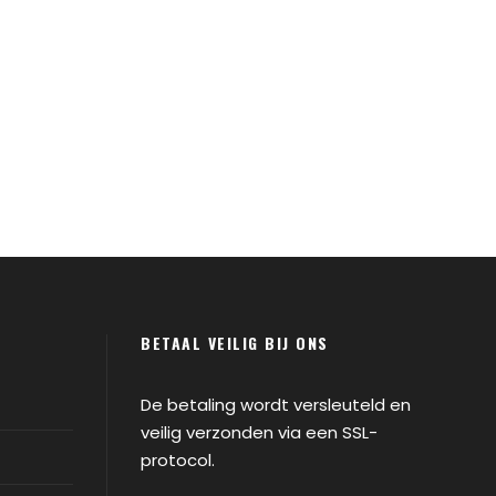
BETAAL VEILIG BIJ ONS
De betaling wordt versleuteld en
veilig verzonden via een SSL-
protocol.