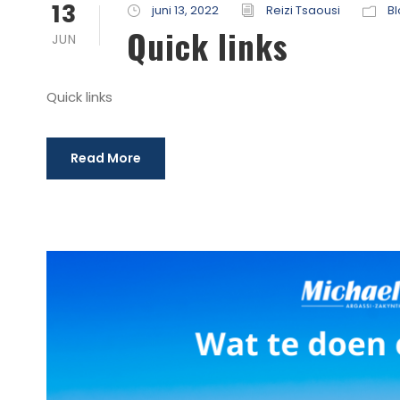
13
juni 13, 2022
Reizi Tsaousi
B
Quick links
JUN
Quick links
Read More