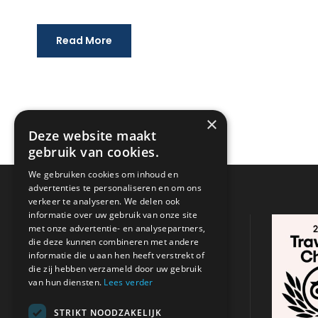
Read More
×
Deze website maakt
gebruik van cookies.
We gebruiken cookies om inhoud en
advertenties te personaliseren en om ons
verkeer te analyseren. We delen ook
informatie over uw gebruik van onze site
CONTACTGEGEVENS
met onze advertentie- en analysepartners,
die deze kunnen combineren met andere
informatie die u aan hen heeft verstrekt of
Adres:
Argasi , Zakynthos
/
Tsilivi,
die zij hebben verzameld door uw gebruik
Zakynthos
van hun diensten.
Lees verder
+31 621 680 053
STRIKT NOODZAKELIJK