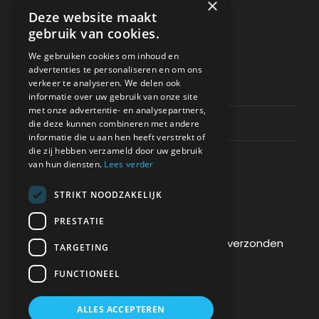
×
Deze website maakt
gebruik van cookies.
ONDERSTEUNING
We gebruiken cookies om inhoud en
advertenties te personaliseren en om ons
verkeer te analyseren. We delen ook
Privacy & Policy
informatie over uw gebruik van onze site
met onze advertentie- en analysepartners,
Contact Channels
die deze kunnen combineren met andere
informatie die u aan hen heeft verstrekt of
die zij hebben verzameld door uw gebruik
van hun diensten.
Lees verder
STRIKT NOODZAKELIJK
BETAAL VEILIG BIJ ONS
PRESTATIE
De betaling wordt versleuteld en veilig verzonden
TARGETING
via een SSL-protocol.
FUNCTIONEEL
ALLES ACCEPTEREN