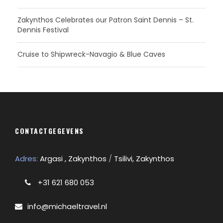
Zakynthos Celebrates our Patron Saint Dennis – St.
Dennis Festival
Cruise to Shipwreck-Navagio & Blue Caves
CONTACTGEGEVENS
Adres:
Argasi , Zakynthos
/
Tsilivi, Zakynthos
+31 621 680 053
info@michaeltravel.nl