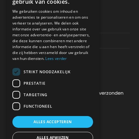
gebruik van cookies.
ONDERSTEUNING
We gebruiken cookies om inhoud en
advertenties te personaliseren en om ons
verkeer te analyseren. We delen ook
Privacy & Policy
informatie over uw gebruik van onze site
met onze advertentie- en analysepartners,
Contact Channels
die deze kunnen combineren met andere
informatie die u aan hen heeft verstrekt of
die zij hebben verzameld door uw gebruik
van hun diensten.
Lees verder
STRIKT NOODZAKELIJK
BETAAL VEILIG BIJ ONS
PRESTATIE
De betaling wordt versleuteld en veilig verzonden
TARGETING
via een SSL-protocol.
FUNCTIONEEL
ALLES ACCEPTEREN
ALLES AFWIJZEN