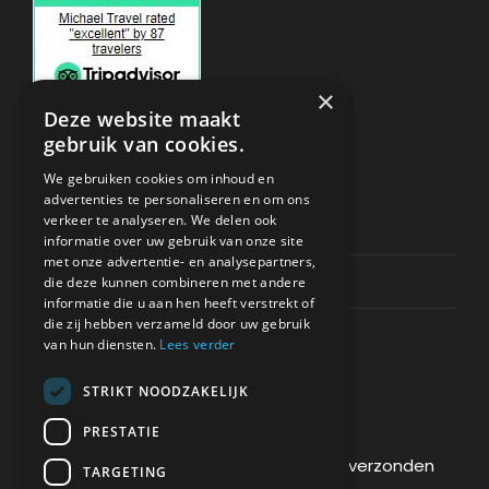
×
Deze website maakt
gebruik van cookies.
ONDERSTEUNING
We gebruiken cookies om inhoud en
advertenties te personaliseren en om ons
verkeer te analyseren. We delen ook
Privacy & Policy
informatie over uw gebruik van onze site
met onze advertentie- en analysepartners,
Contact Channels
die deze kunnen combineren met andere
informatie die u aan hen heeft verstrekt of
die zij hebben verzameld door uw gebruik
van hun diensten.
Lees verder
STRIKT NOODZAKELIJK
BETAAL VEILIG BIJ ONS
PRESTATIE
De betaling wordt versleuteld en veilig verzonden
TARGETING