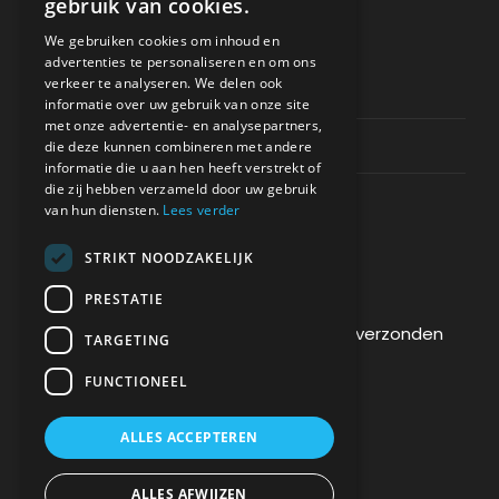
gebruik van cookies.
ONDERSTEUNING
We gebruiken cookies om inhoud en
advertenties te personaliseren en om ons
verkeer te analyseren. We delen ook
Privacy & Policy
informatie over uw gebruik van onze site
met onze advertentie- en analysepartners,
Contact Channels
die deze kunnen combineren met andere
informatie die u aan hen heeft verstrekt of
die zij hebben verzameld door uw gebruik
van hun diensten.
Lees verder
STRIKT NOODZAKELIJK
BETAAL VEILIG BIJ ONS
PRESTATIE
De betaling wordt versleuteld en veilig verzonden
TARGETING
via een SSL-protocol.
FUNCTIONEEL
ALLES ACCEPTEREN
ALLES AFWIJZEN