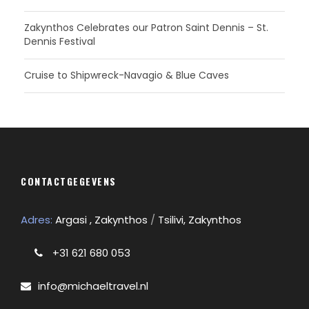
Zakynthos Celebrates our Patron Saint Dennis – St.
Dennis Festival
Cruise to Shipwreck-Navagio & Blue Caves
CONTACTGEGEVENS
Adres:
Argasi , Zakynthos
/
Tsilivi, Zakynthos
+31 621 680 053
info@michaeltravel.nl