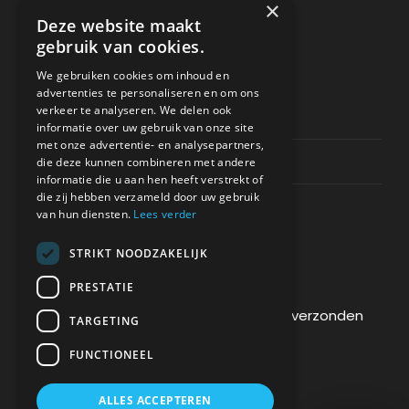
×
Deze website maakt
gebruik van cookies.
ONDERSTEUNING
We gebruiken cookies om inhoud en
advertenties te personaliseren en om ons
verkeer te analyseren. We delen ook
Privacy & Policy
informatie over uw gebruik van onze site
met onze advertentie- en analysepartners,
Contact Channels
die deze kunnen combineren met andere
informatie die u aan hen heeft verstrekt of
die zij hebben verzameld door uw gebruik
van hun diensten.
Lees verder
STRIKT NOODZAKELIJK
BETAAL VEILIG BIJ ONS
PRESTATIE
De betaling wordt versleuteld en veilig verzonden
TARGETING
via een SSL-protocol.
FUNCTIONEEL
ALLES ACCEPTEREN