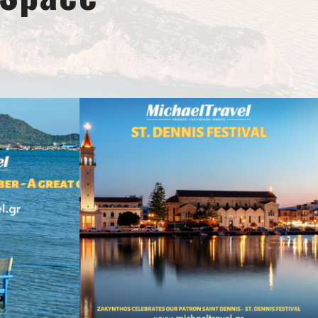
022
augustus 23, 2022
i
Reizi Tsaousi