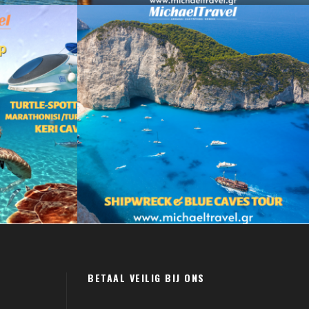
izi Tsaousi
juli 5, 2022
Reizi Tsaousi
BETAAL VEILIG BIJ ONS