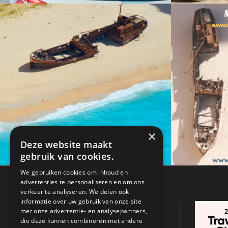
augustus 10, 2022
×
Reizi Tsaousi
juli
Deze website maakt
gebruik van cookies.
We gebruiken cookies om inhoud en
advertenties te personaliseren en om ons
verkeer te analyseren. We delen ook
informatie over uw gebruik van onze site
CONTACTGEGEVENS
met onze advertentie- en analysepartners,
die deze kunnen combineren met andere