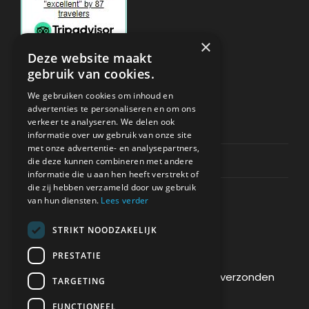
×
Deze website maakt
gebruik van cookies.
ONDERSTEUNING
We gebruiken cookies om inhoud en
advertenties te personaliseren en om ons
verkeer te analyseren. We delen ook
Privacy & Policy
informatie over uw gebruik van onze site
met onze advertentie- en analysepartners,
Contact Channels
die deze kunnen combineren met andere
informatie die u aan hen heeft verstrekt of
die zij hebben verzameld door uw gebruik
van hun diensten.
Lees verder
STRIKT NOODZAKELIJK
BETAAL VEILIG BIJ ONS
PRESTATIE
De betaling wordt versleuteld en veilig verzonden
TARGETING
via een SSL-protocol.
FUNCTIONEEL