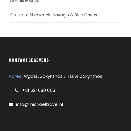
Dennis Festival
Cruise to Shipwreck-Navagio & Blue Caves
CONTACTGEGEVENS
Adres:
Argasi , Zakynthos
/
Tsilivi, Zakynthos
+31 621 680 053
info@michaeltravel.nl