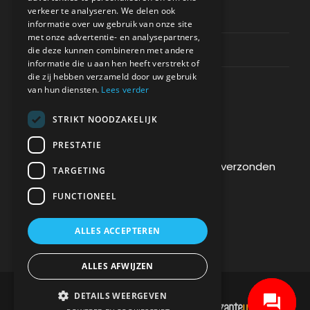
verkeer te analyseren. We delen ook
Privacy & Policy
informatie over uw gebruik van onze site
met onze advertentie- en analysepartners,
Contact Channels
die deze kunnen combineren met andere
informatie die u aan hen heeft verstrekt of
die zij hebben verzameld door uw gebruik
van hun diensten.
Lees verder
STRIKT NOODZAKELIJK
BETAAL VEILIG BIJ ONS
PRESTATIE
De betaling wordt versleuteld en veilig verzonden
TARGETING
via een SSL-protocol.
FUNCTIONEEL
ALLES ACCEPTEREN
ALLES AFWIJZEN
DETAILS WEERGEVEN
DEVELOPMENT & HOSTING BY